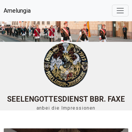
Amelungia
SEELENGOTTESDIENST BBR. FAXE
anbei die Impressionen